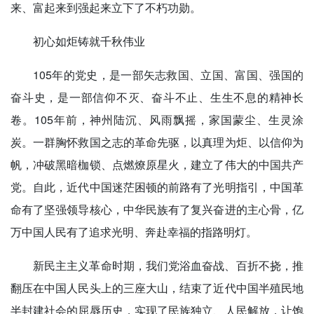
来、富起来到强起来立下了不朽功勋。
初心如炬铸就千秋伟业
105年的党史，是一部矢志救国、立国、富国、强国的
奋斗史，是一部信仰不灭、奋斗不止、生生不息的精神长
卷。105年前，神州陆沉、风雨飘摇，家国蒙尘、生灵涂
炭。一群胸怀救国之志的革命先驱，以真理为炬、以信仰为
帆，冲破黑暗枷锁、点燃燎原星火，建立了伟大的中国共产
党。自此，近代中国迷茫困顿的前路有了光明指引，中国革
命有了坚强领导核心，中华民族有了复兴奋进的主心骨，亿
万中国人民有了追求光明、奔赴幸福的指路明灯。
新民主主义革命时期，我们党浴血奋战、百折不挠，推
翻压在中国人民头上的三座大山，结束了近代中国半殖民地
半封建社会的屈辱历史，实现了民族独立、人民解放，让饱