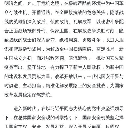
明暗之间、奔走于危机之境，在极端严酷的环境中为中国革
命存续生机、开辟通路。在全民族抗战的危急关头，隐蔽战
线的英雄们深入敌后、侦察敌情、瓦解敌军，以秘密斗争配
合正面战场抵御外侮、保家卫国。在解放战争决胜时刻，隐
蔽战线的战士们深入虎穴、纵横周旋、勇毅斗争，以过人胆
识和智慧撬动战局，为解放全中国扫清障碍、奠定胜局。新
中国成立之初，面对强敌环伺、暗流涌动，一批批国安先辈
挺身而出、坚守阵地，有力捍卫了新生人民政权，为新中国
的建设和发展贡献力量。改革开放以来，一代代国安干警与
时俱进、主动担当，精准化解发展路上的安全挑战，为国家
改革发展稳定保驾护航。
进入新时代，在以习近平同志为核心的党中央坚强领导
下，在总体国家安全观的科学指引下，国家安全机关坚定捍
卫国家主权、安全、发展利益，深入开展反颠覆、反霸权、