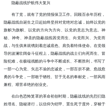
隐蔽战线护航伟大复兴
有了党，就有了党的情报保卫工作。回顾百余年历程，
隐蔽战线自诞生之日起始终坚持对党绝对忠诚，始终以党的
旗帜为旗帜、以党的方向为方向、以党的意志为意志。神
秘、神奇、神圣的隐蔽战线因党而生、向党而兴、为党而
战，与生俱来就镌刻着忠诚底色、肩负着特殊使命。在党领
导的波澜壮阔奋斗征程上，隐蔽战线的战士们向死而生、冒
险犯难，在极端残酷的斗争中不断成长、不断胜利，书写了
一部一心为党、矢志不渝的忠诚史，一部百折不挠、愈战愈
勇的斗争史，一部敢于牺牲、甘于无名的奉献史，一部风雨
兼程、艰苦卓绝的创业史。
在白色恐怖笼罩的革命初创时期，隐蔽战线的先烈们隐
姓埋名、隐秘潜行，以信仰为铠甲、置生死于度外，穿梭于