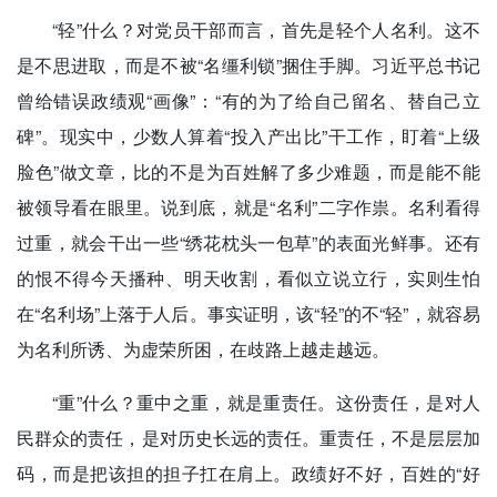
“轻”什么？对党员干部而言，首先是轻个人名利。这不
是不思进取，而是不被“名缰利锁”捆住手脚。习近平总书记
曾给错误政绩观“画像”：“有的为了给自己留名、替自己立
碑”。现实中，少数人算着“投入产出比”干工作，盯着“上级
脸色”做文章，比的不是为百姓解了多少难题，而是能不能
被领导看在眼里。说到底，就是“名利”二字作祟。名利看得
过重，就会干出一些“绣花枕头一包草”的表面光鲜事。还有
的恨不得今天播种、明天收割，看似立说立行，实则生怕
在“名利场”上落于人后。事实证明，该“轻”的不“轻”，就容易
为名利所诱、为虚荣所困，在歧路上越走越远。
“重”什么？重中之重，就是重责任。这份责任，是对人
民群众的责任，是对历史长远的责任。重责任，不是层层加
码，而是把该担的担子扛在肩上。政绩好不好，百姓的“好