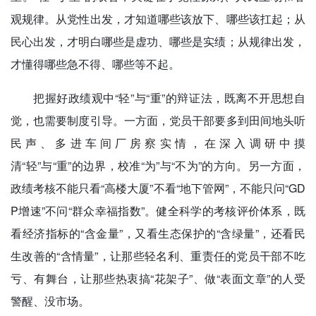
观规律。从党性出发，才知道哪些该放下、哪些该扛起；从
民心出发，才明白哪些是虚功、哪些是实绩；从规律出发，
才懂得哪些急不得、哪些等不起。
把握好政绩观中“轻”与“重”的辩证法，既离不开思想自
觉，也需要制度引导。一方面，党员干部要多到田间地头听
民声、多进车间厂房察实情，在深入调研中摸
清“轻”与“重”的边界，校准“为”与“不为”的方向。另一方面，
政绩考核不能只看“高楼大厦”不看“地下管网”，不能只问“GD
P增速”不问“群众幸福指数”。健全科学的考核评价体系，既
看经济指标的“含金量”，又看生态保护的“含绿量”，还看民
生改善的“含情量”，让那些轻名利、重责任的党员干部不吃
亏、有舞台，让那些热衷搞“花架子”、做“表面文章”的人受
警醒、没市场。