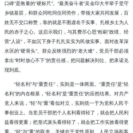
口碑”是衡量的“硬标尺”。“最美奋斗者”吴金印大半辈子坚守
乡镇基层，和群众同吃同住同劳作，带领大家共同发展，百
姓无不交口称赞，靠的就是不图虚名干实事、扎根乡土为人
民的赤子之心。这启示我们，与其费尽心思“粉刷”政绩、经
营“人设”，不如沉下身子扎扎实实为民做实事。面对改革深
水区的“硬骨头”、群众反映强烈的“老大难”，党员干部必须
拿出“时时放心不下”的责任感，把问题解决到位、把承诺兑
现到底。
“轻名利”与“重责任”，实则是一体两面。“重责任”是“轻
名利”的内在根基，“轻名利”是“重责任”的应然结果。对共产
党人来说，“轻”与“重”看似对立，实则统一于为党和人民干
事创业上。当党员干部把个人名利看得轻了，就会把人民利
益看得更重；把形式派头看得轻了，就会把工作实效看得更
重。“轻”与“重”的取舍，关键在于党性原则、人民立场和客