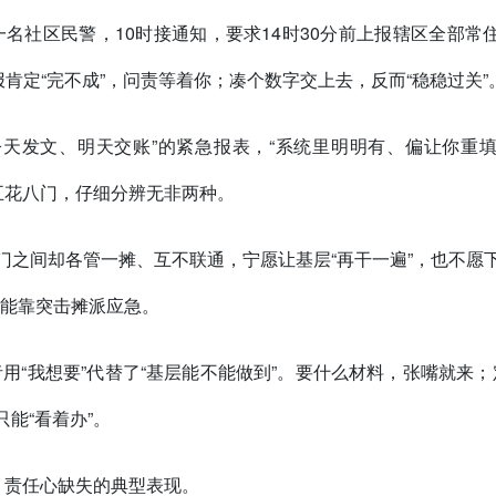
名社区民警，10时接通知，要求14时30分前上报辖区全部常
肯定“完不成”，问责等着你；凑个数字交上去，反而“稳稳过关”
天发文、明天交账”的紧急报表，“系统里明明有、偏让你重填
”五花八门，仔细分辨无非两种。
门之间却各管一摊、互不联通，宁愿让基层“再干一遍”，也不愿
能靠突击摊派应急。
用“我想要”代替了“基层能不能做到”。要什么材料，张嘴就来
能“看着办”。
位、责任心缺失的典型表现。