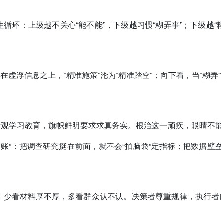
恶性循环：上级越不关心“能不能”，下级越习惯“糊弄事”；下级越
虚浮信息之上，“精准施策”沦为“精准踏空”；向下看，当“糊
观学习教育，旗帜鲜明要求求真务实。根治这一顽疾，眼睛不能
细账”：把调查研究挺在前面，就不会“拍脑袋”定指标；把数据壁
到”；少看材料厚不厚，多看群众认不认。决策者尊重规律，执行