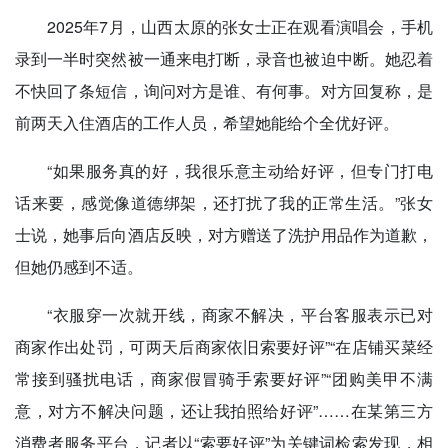
2025年7月，山西太原的张女士正在观看演唱会，手机
录到一半时突然被一通来电打断，录音也被迫中断。她忍着
不快回了条短信，询问对方是谁、有何事。对方回复称，是
前两天入住酒店的工作人员，希望她能给个全优好评。
“如果服务真的好，我很乐意主动给好评，但专门打电
话来要，感觉像道德绑架，还打扰了我的正常生活。”张女
士说，她事后向酒店反映，对方赠送了洗护用品作为道歉，
但她仍感到不适。
“衣服穿一次就开线，商家不解决，平台客服表示已对
商家作出处罚，可两天后商家依旧索要好评”“在店铺买菜经
常接到骚扰电话，商家假冒骑手索要好评”“团购美甲不满
意，对方不解决问题，还让我拍照给好评”……在某第三方
消费者服务平台，记者以“索要好评”为关键词检索发现，相