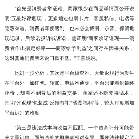
“首先是消费者举证难。商家很少在商品详情页公开说
明‘五星好评返现’，更多通过包裹卡片、客服私信、电话等
隐蔽渠道。消费者即便遇到，也未必会截图、录音、保留返
现记录。后续若投诉或诉讼，需证明‘商家承诺返现——消
费者作出指定好评——商家给予利益’之间存在因果关系，
这对普通消费者来说门槛不低。”王燕妮说。
她进一步分析，其次是平台核查难。大量返现行为发生
在平台外，如红包、转账、电话沟通等，平台只能看到最终
评价，却看不到背后的利益交换。商家还不断变换话术，
把“好评返现”包装成“反馈有礼”“晒图福利”等，较大程度增加
平台识别的难度。
“第三是违法成本与收益不匹配。一个虚高评分可能带
来大量订单，而被查处的概率却相对有限。即便法律规定了