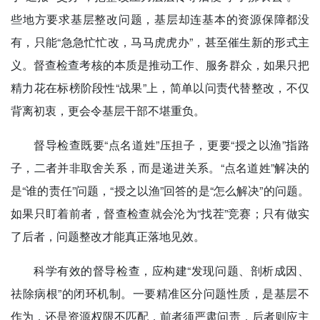
些地方要求基层整改问题，基层却连基本的资源保障都没
有，只能“急急忙忙改，马马虎虎办”，甚至催生新的形式主
义。督查检查考核的本质是推动工作、服务群众，如果只把
精力花在标榜阶段性“战果”上，简单以问责代替整改，不仅
背离初衷，更会令基层干部不堪重负。
督导检查既要“点名道姓”压担子，更要“授之以渔”指路
子，二者并非取舍关系，而是递进关系。“点名道姓”解决的
是“谁的责任”问题，“授之以渔”回答的是“怎么解决”的问题。
如果只盯着前者，督查检查就会沦为“找茬”竞赛；只有做实
了后者，问题整改才能真正落地见效。
科学有效的督导检查，应构建“发现问题、剖析成因、
祛除病根”的闭环机制。一要精准区分问题性质，是基层不
作为，还是资源权限不匹配，前者须严肃问责，后者则应主