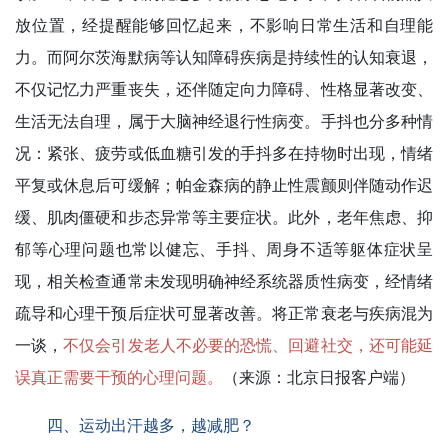
放位置，经提醒能够回忆起来，不影响日常生活和自理能
力。而阿尔茨海默病等认知障碍疾病是持续性的认知衰退，
不仅记忆力严重丧失，还伴随定向力障碍、性格显著改变、
生活无法自理，属于大脑神经退行性病变。手抖也分多种情
况：紧张、疲劳或低血糖引发的手抖多在持物时出现，情绪
平复或休息后可缓解；帕金森病的静止性震颤则伴随动作迟
缓、肌肉僵硬和步态异常等主要症状。此外，老年焦虑、抑
郁等心理问题也常以健忘、手抖、周身不适等躯体症状呈
现，相关检查通常未发现明确神经系统器质性病变，经情绪
疏导和心理干预后症状可显著改善。将正常衰老与疾病混为
一谈，
不仅会引发老人不必要的恐慌、回避社交，还可能延
误真正需要干预的心理问题。
（来源：北京日报客户端）
四、运动出汗越多，越减肥？