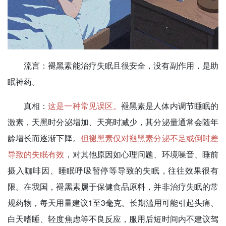
流言：
褪黑素能治疗失眠且很安全，没有副作用，是助
眠神药。
真相：
这是一种常见误区。
褪黑素是人体内调节睡眠的
激素，天黑时分泌增加、天亮时减少，其分泌量通常会随年
龄增长而逐渐下降。
但褪黑素仅对褪黑素分泌不足或倒时差
导致的失眠有效
，对其他原因如心理问题、环境噪音、睡前
摄入咖啡因、睡眠呼吸暂停等导致的失眠，往往效果很有
限。在我国，褪黑素属于保健食品原料，并非治疗失眠的常
规药物，每天用量建议1至3毫克。长期滥用可能引起头痛、
白天嗜睡、轻度焦虑等不良反应，服用后短时间内不建议驾