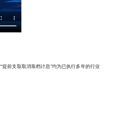
”“提前支取取消靠档计息”均为
已执行多年的行业