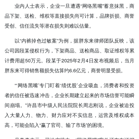
业内人士表示，企业一旦遭遇“网络黑嘴”蓄意抹黑，商
品下架、送检、维权等直接损失尚可计算，品牌折损、商誉
受创、信任流失等潜在损失则难以估量。
以“内裤掉色过敏案”为例，据胖东来律师团队反映，该
公司因段某侵权行为，下架商品、送检商品、取证维权等累
计费用超50万元。段某于2025年2月4日发布视频后，当月
胖东来可得销售额损失估算约6.6亿元，商誉明显受损。
“‘网络黑嘴’专门盯着‘绩优股’企业吸血，消费者和投资
者的信任被迅速冲击，企业长期建立起来的市场信誉可能瞬
间崩塌。”许昌市中级人民法院院长周志刚说，企业被迫投
入大量人力、物力、财力应对不实信息，运营及维权成本
高，可能会陷入“赢了官司、输了市场”的困境。