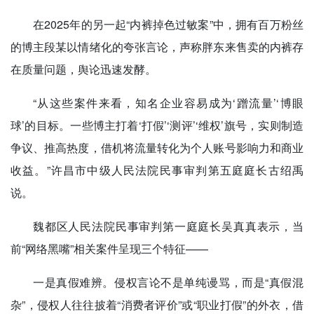
在2025年的另一起“内裤掉色过敏案”中，拥有百万粉丝
的博主段某以情绪化的夸张言论，声称胖东来售卖的内裤存
在质量问题，舆论迅速发酵。
“从这些案件来看，知名企业容易成为‘蹭流量’‘博眼
球’的目标。一些博主打着‘打假’‘测评’‘维权’旗号，实则制造
争议、推高热度，借机将流量转化为个人账号影响力和商业
收益。”许昌市中级人民法院民事审判第五庭庭长古绍禹
说。
魏都区人民法院民事审判第一庭庭长吴真真表示，当
前“网络黑嘴”相关案件呈现三个特征——
一是真假难辨。侵权言论不是单纯谩骂，而是“真假混
杂”，侵权人往往披着“消费者评价”或“职业打假”的外衣，借