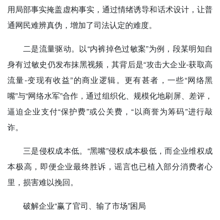
用局部事实掩盖虚构事实，通过情绪诱导和话术设计，让普
通网民难辨真伪，增加了司法认定的难度。
二是流量驱动。以“内裤掉色过敏案”为例，段某明知自
身有过敏史仍发布抹黑视频，其背后是“攻击大企业-获取高
流量-变现有收益”的商业逻辑。更有甚者，一些“网络黑
嘴”与“网络水军”合作，通过组织化、规模化地刷屏、差评，
逼迫企业支付“保护费”或公关费，“以商誉为筹码”进行敲
诈。
三是侵权成本低。“黑嘴”侵权成本极低，而企业维权成
本极高，即便企业最终胜诉，谣言也已植入部分消费者心
里，损害难以挽回。
破解企业“赢了官司、输了市场”困局