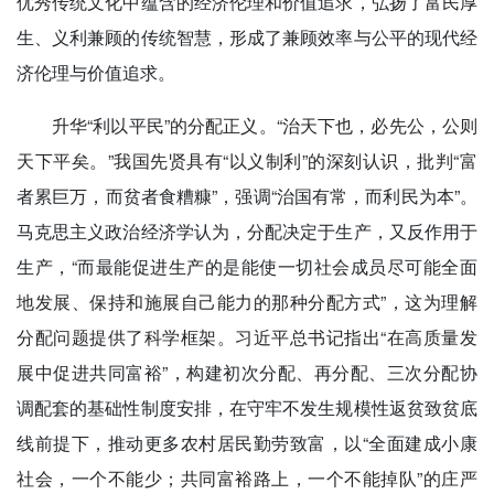
优秀传统文化中蕴含的经济伦理和价值追求，弘扬了富民厚
生、义利兼顾的传统智慧，形成了兼顾效率与公平的现代经
济伦理与价值追求。
升华“利以平民”的分配正义。“治天下也，必先公，公则
天下平矣。”我国先贤具有“以义制利”的深刻认识，批判“富
者累巨万，而贫者食糟糠”，强调“治国有常，而利民为本”。
马克思主义政治经济学认为，分配决定于生产，又反作用于
生产，“而最能促进生产的是能使一切社会成员尽可能全面
地发展、保持和施展自己能力的那种分配方式”，这为理解
分配问题提供了科学框架。习近平总书记指出“在高质量发
展中促进共同富裕”，构建初次分配、再分配、三次分配协
调配套的基础性制度安排，在守牢不发生规模性返贫致贫底
线前提下，推动更多农村居民勤劳致富，以“全面建成小康
社会，一个不能少；共同富裕路上，一个不能掉队”的庄严