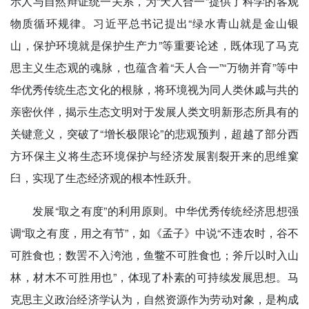
示人与自然辩证统一关系，为“天人合一”提供了科学的客观
物质循环规律。习近平总书记提出“绿水青山就是金山银
山，保护环境就是保护生产力”等重要论述，既体现了马克
思主义生态观的魂脉，也蕴含着“天人合一”“万物并育”等中
华优秀传统生态文化的根脉，将环境视为同人类休戚与共的
亲密伙伴，揭示生态文明对于发展人类文明新形态所具有的
关键意义，突破了“增长极限论”的悲观预判，超越了部分西
方环保主义将生态环境保护与经济发展割裂开来的思维窠
臼，实现了生态经济观的根本性跃升。
发展“取之有度”的利用原则。中华优秀传统经济思想强
调“取之有度，用之有节”，如《孟子》中说“不违农时，谷不
可胜食也；数罟不入洿池，鱼鳖不可胜食也；斧斤以时入山
林，材木不可胜用也”，体现了朴素的可持续发展思想。马
克思主义政治经济学认为，自然资源作为劳动对象，是构成