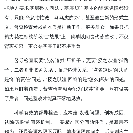
些地方要求基层整改问题，基层却连基本的资源保障都没
有，只能“急急忙忙改，马马虎虎办”，甚至催生新的形式主
义。督查检查考核的本质是推动工作、服务群众，如果只把
精力花在标榜阶段性“战果”上，简单以问责代替整改，不仅
背离初衷，更会令基层干部不堪重负。
督导检查既要“点名道姓”压担子，更要“授之以渔”指路
子，二者并非取舍关系，而是递进关系。“点名道姓”解决的
是“谁的责任”问题，“授之以渔”回答的是“怎么解决”的问题。
如果只盯着前者，督查检查就会沦为“找茬”竞赛；只有做实
了后者，问题整改才能真正落地见效。
科学有效的督导检查，应构建“发现问题、剖析成因、
祛除病根”的闭环机制。一要精准区分问题性质，是基层不
作为，还是资源权限不匹配，前者须严肃问责，后者则应主